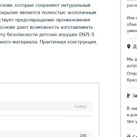
снове, которые сохраняют натуральный
расч
покрытие является полностью экологичным
Или 
бствует предотвращению проникновения
объе
 основе дают возможность изготавливать
умен
ту безопасности детских игрушек EN71-3,
чного материала. Практичная конструкция,
Д
Мы д
догр
Отпр
Крас
З
Сивер
В за
в до
при 
220