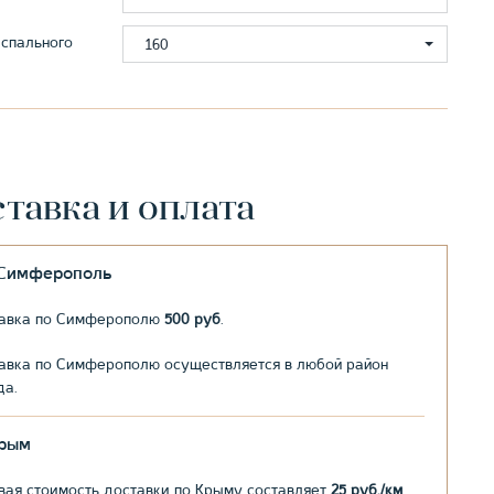
спального
160
тавка и оплата
.Симферополь
авка по Симферополю
500 руб
.
авка по Симферополю осуществляется в любой район
да.
рым
вая стоимость доставки по Крыму составляет
25 руб./км
,