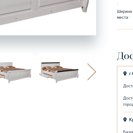
:
Ширина 
места :
Дос
г
Дост
Дост
горо
К
Базо