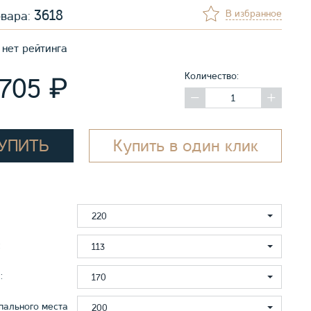
3618
В избранное
овара:
нет рейтинга
Количество:
₽
 705
УПИТЬ
Купить в один клик
220
:
113
:
170
пального места
200