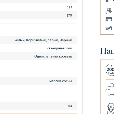
С
113
170
Белый, Коричневый, серый, Чёрный
скандинавский
На
Односпальная кровать
массив сосны
да