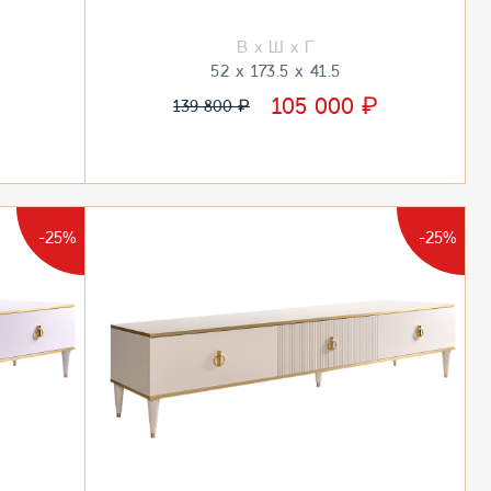
52
173.5
41.5
₽
105 000
₽
139 800
-25%
-25%