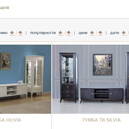
варов
анию
популярности
цене
дате
БА OLIVIA
ТУМБА ТВ SILVIA