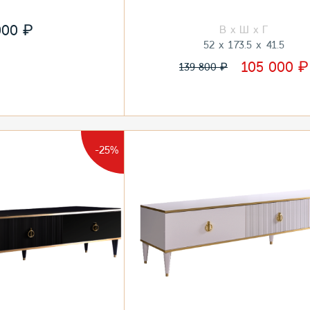
₽
000
52
173.5
41.5
₽
105 000
₽
139 800
-25%