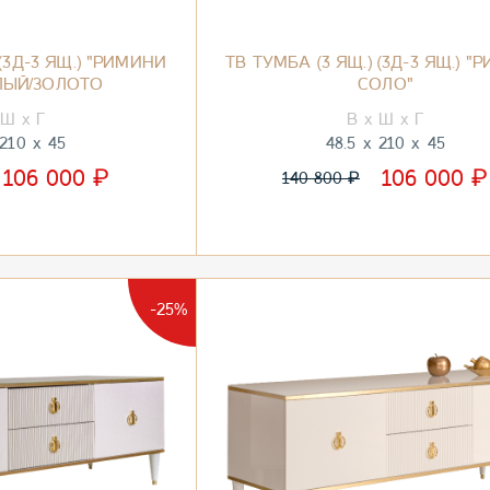
 (3Д-3 ЯЩ.) "РИМИНИ
ТВ ТУМБА (3 ЯЩ.) (3Д-3 ЯЩ.) 
ЛЫЙ/ЗОЛОТО
СОЛО"
210
45
48.5
210
45
₽
₽
106 000
106 000
₽
140 800
-25%