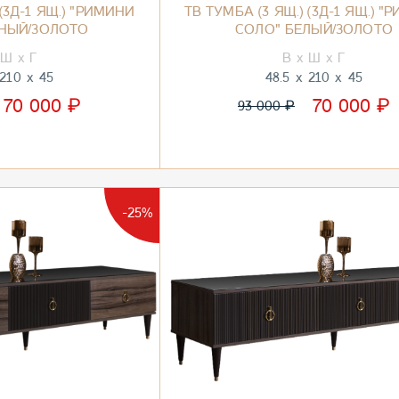
 (3Д-1 ЯЩ.) "РИМИНИ
ТВ ТУМБА (3 ЯЩ.) (3Д-1 ЯЩ.) 
РНЫЙ/ЗОЛОТО
СОЛО" БЕЛЫЙ/ЗОЛОТО
210
45
48.5
210
45
₽
₽
70 000
70 000
₽
93 000
-25%