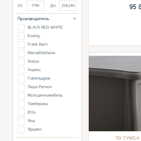
95 
От
До
Производитель
BLACK RED WHITE
Evanty
Fratlli Barri
Maria&Stefania
Status
Анрекс
Гомельдрев
Лида-Регион
Молодечномебель
Тимберика
Юта
Яна
Ярцево
ТВ ТУМБА