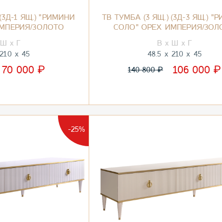
 (3Д-1 ЯЩ.) "РИМИНИ
ТВ ТУМБА (3 ЯЩ.) (3Д-3 ЯЩ.) 
ИМПЕРИЯ/ЗОЛОТО
СОЛО" ОРЕХ ИМПЕРИЯ/ЗОЛ
210
45
48.5
210
45
₽
₽
70 000
106 000
₽
140 800
-25%