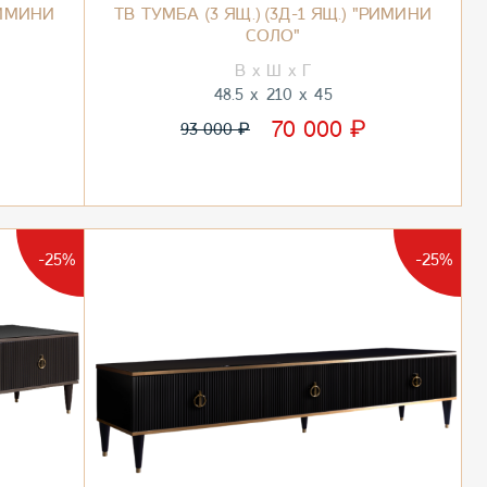
"РИМИНИ
ТВ ТУМБА (3 ЯЩ.) (3Д-1 ЯЩ.) "РИМИНИ
СОЛО"
48.5
210
45
₽
70 000
₽
93 000
-25%
-25%