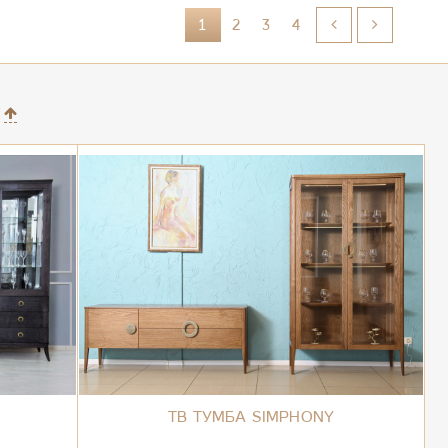
1
2
3
4
ТВ ТУМБА SIMPHONY