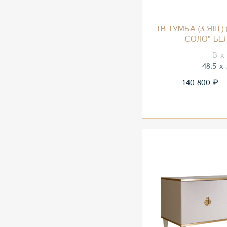
ТВ ТУМБА (3 ЯЩ.)
СОЛО" БЕ
48.5
₽
140 800