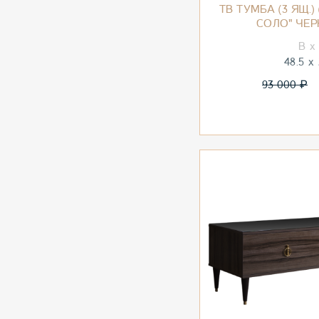
ТВ ТУМБА (3 ЯЩ.)
СОЛО" ЧЕ
48.5
₽
93 000