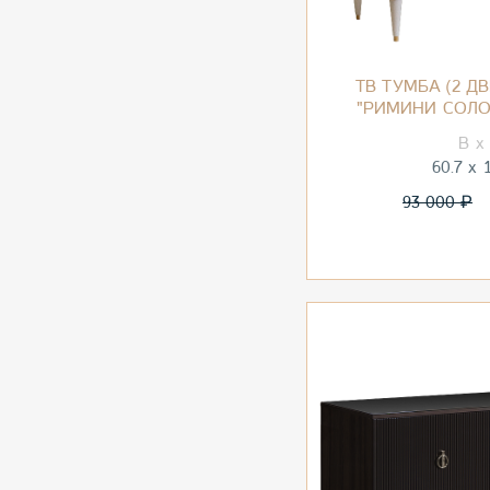
ТВ ТУМБА (2 Д
"РИМИНИ СОЛО
60.7
₽
93 000