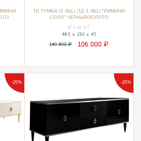
"РИМИНИ
ТВ ТУМБА (3 ЯЩ.) (3Д-3 ЯЩ.) "РИМИНИ
ОТО
СОЛО" ЧЕРНЫЙ/ЗОЛОТО
48.5
210
45
₽
106 000
₽
140 800
-25%
-25%