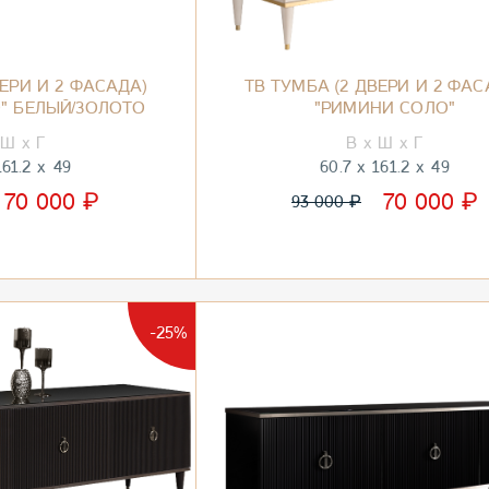
ВЕРИ И 2 ФАСАДА)
ТВ ТУМБА (2 ДВЕРИ И 2 ФАС
" БЕЛЫЙ/ЗОЛОТО
"РИМИНИ СОЛО"
161.2
49
60.7
161.2
49
₽
₽
70 000
70 000
₽
93 000
-25%