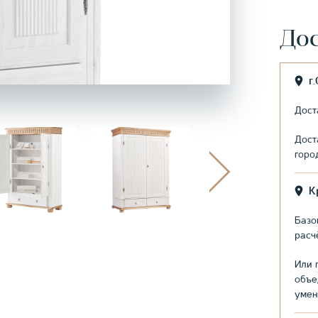
Дос
г
Дост
Дост
горо
К
Базо
расч
Или 
объе
умен