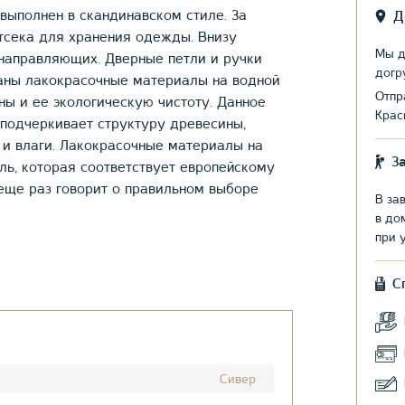
выполнен в скандинавском стиле. За
Д
сека для хранения одежды. Внизу
Мы д
направляющих. Дверные петли и ручки
догр
ваны лакокрасочные материалы на водной
Отпр
ны и ее экологическую чистоту. Данное
Крас
подчеркивает структуру древесины,
 и влаги. Лакокрасочные материалы на
З
ль, которая соответствует европейскому
 еще раз говорит о правильном выборе
В за
в до
при 
С
Сивер