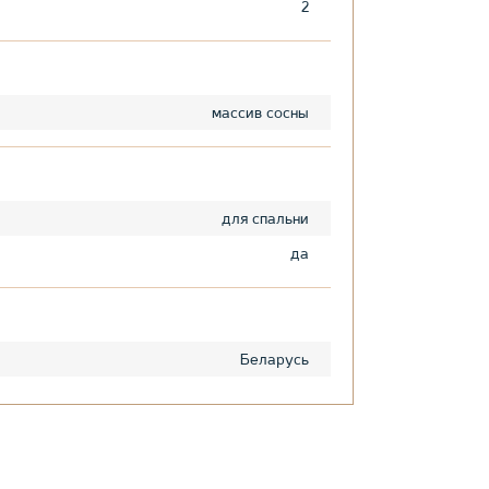
2
массив сосны
для спальни
да
Беларусь