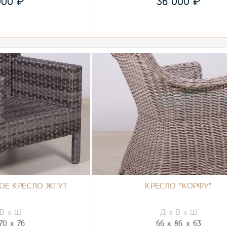
₽
₽
000
36 000
ОЕ КРЕСЛО ЖГУТ
КРЕСЛО "КОРФУ"
70
76
66
86
63