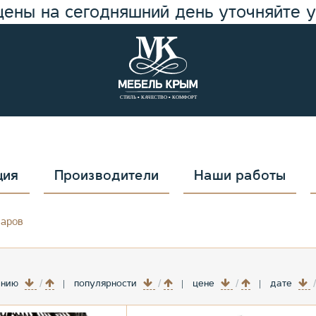
цены на сегодняшний день уточняйте 
ция
Производители
Наши работы
варов
анию
популярности
цене
дате