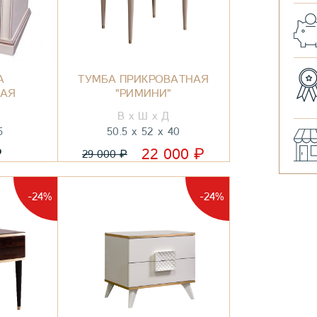
А
ТУМБА ПРИКРОВАТНАЯ
НАЯ
"РИМИНИ"
5
50.5
52
40
₽
₽
22 000
₽
29 000
-24%
-24%