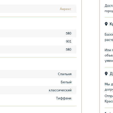
Дост
Анрекс
горо
К
580
Базо
расч
901
580
Или 
объе
умен
Д
Спальня
Белый
Мы д
догр
классический
Отпр
Тиффани
Крас