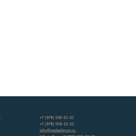
а
+7 (978) 558-10-10
+7 (978) 508-10-10
info@mebelkrym.ru