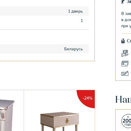
З
1 дверь
В за
в до
1
при 
С
Беларусь
На
-24%