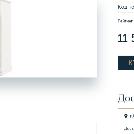
Код т
Рейтинг:
11
К
Дос
г
Дост