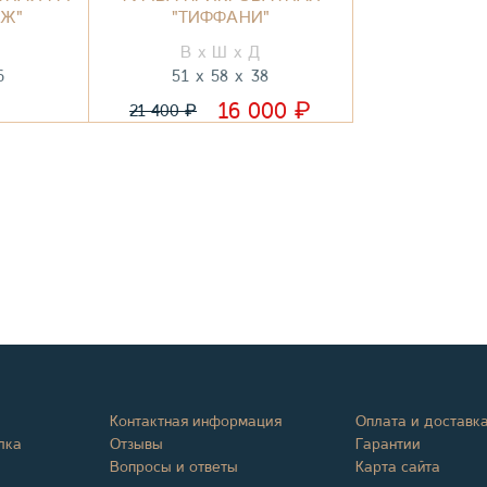
ИЖ"
"ТИФФАНИ"
6
51
58
38
₽
₽
16 000
₽
21 400
Контактная информация
Оплата и доставк
лка
Отзывы
Гарантии
Вопросы и ответы
Карта сайта