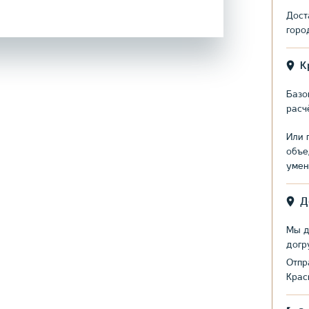
Дост
горо
К
Базо
расч
Или 
объе
умен
Д
Мы д
догр
Отпр
Крас