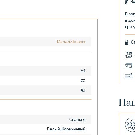
З
В за
в до
при 
Maria&Stefania
С
54
55
40
На
Спальня
Белый, Коричневый