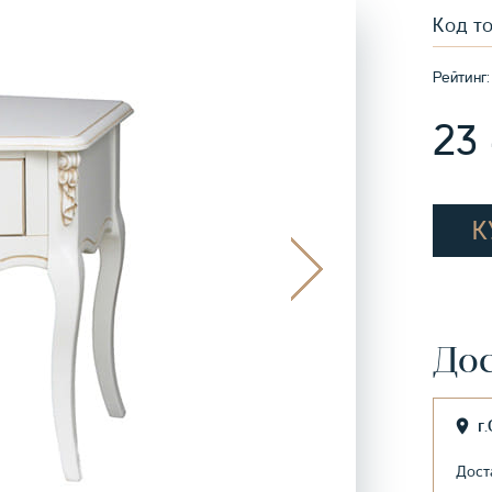
Код т
Рейтинг:
23
К
Дос
г
Дост