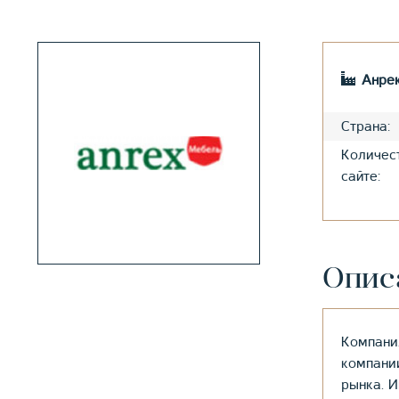
Анре
Страна:
Количес
сайте:
Опис
Компани
компани
рынка. 