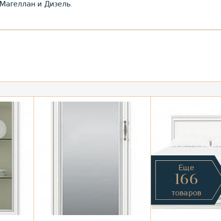
Магеллан и Дизель.
Еще
166
товаров