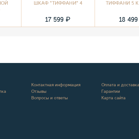
НОЙ
ШКАФ "ТИФФАНИ" 4
ТИФФАНИ 5 
3
₽
17 599
18 49
Контактная информация
Оплата и доставк
лка
Отзывы
Гарантии
Вопросы и ответы
Карта сайта