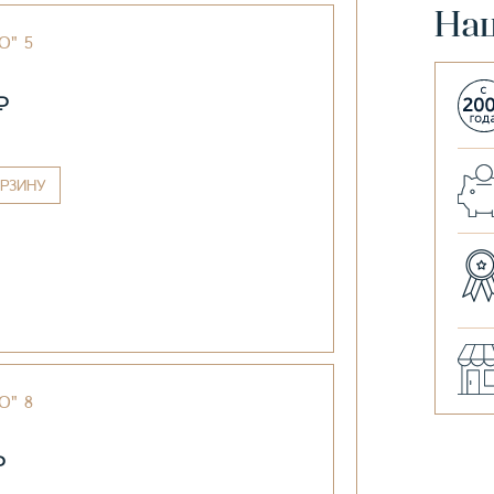
На
O" 5
₽
РЗИНУ
O" 8
₽