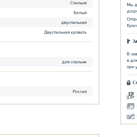
Спальня
Мы д
догр
Белый
Отпр
двуспальная
Крас
Двуспальная кровать
З
В за
в до
для спальни
при 
С
Россия