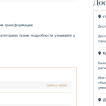
Дос
г
мом трансформации.
Дост
атегориях ткани, подробности узнавайте у
Дост
горо
К
Базо
расч
Или 
объе
Gallery mebel
умен
Д