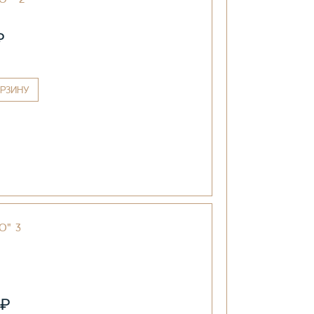
₽
РЗИНУ
O" 3
₽