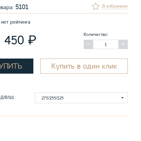
5101
В избранное
овара:
нет рейтинга
Количество:
₽
3 450
УПИТЬ
Купить в один клик
Д/В/Ш) :
275/255/125