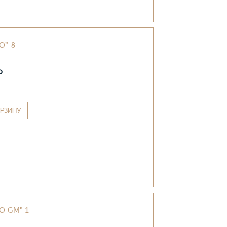
O" 8
₽
РЗИНУ
O GM" 1