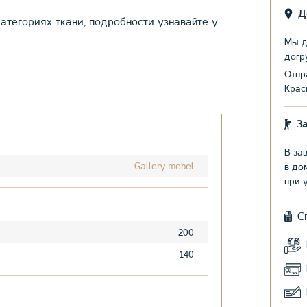
Д
атегориях ткани, подробности узнавайте у
Мы д
догр
Отпр
Крас
З
В за
Gallery mebel
в до
при 
С
200
140