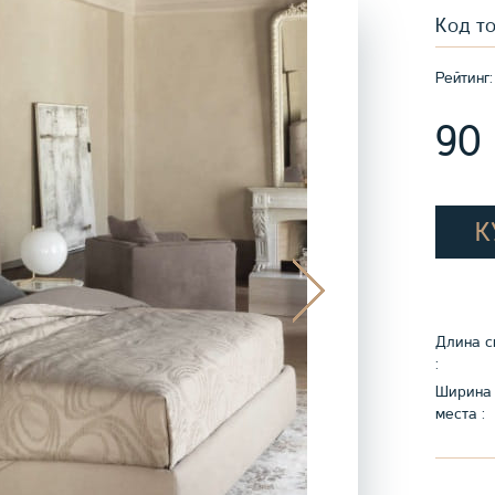
Код т
Рейтинг:
90
К
Длина с
:
Ширина 
места :