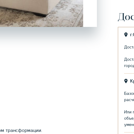
Дос
г
Дост
Дост
горо
К
Базо
расч
Или 
объе
умен
мом трансформации.