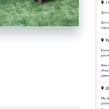
г
Дост
Дост
горо
К
Базо
расч
Или 
объе
умен
Д
Мы д
догр