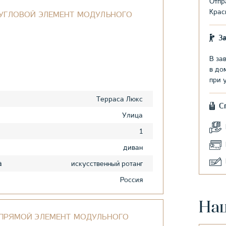
Отпр
Крас
 УГЛОВОЙ ЭЛЕМЕНТ МОДУЛЬНОГО
З
В за
в до
при 
Терраса Люкс
С
Улица
1
диван
а
искусственный ротанг
Россия
На
 ПРЯМОЙ ЭЛЕМЕНТ МОДУЛЬНОГО