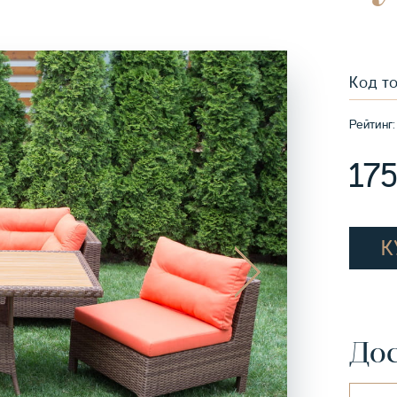
Код т
Рейтинг:
17
К
Дос