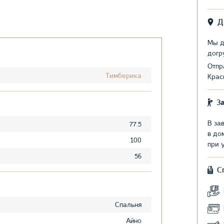
Д
Мы д
догр
Отпр
Тимберика
Крас
З
В за
77.5
в до
100
при 
56
С
Спальня
Айно