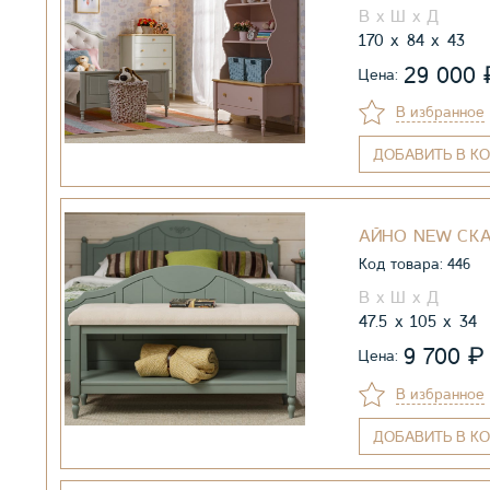
170
84
43
29 000
Цена:
В избранное
ДОБАВИТЬ
В КО
АЙНО NEW СК
Код товара: 446
47.5
105
34
₽
9 700
Цена:
В избранное
ДОБАВИТЬ
В КО