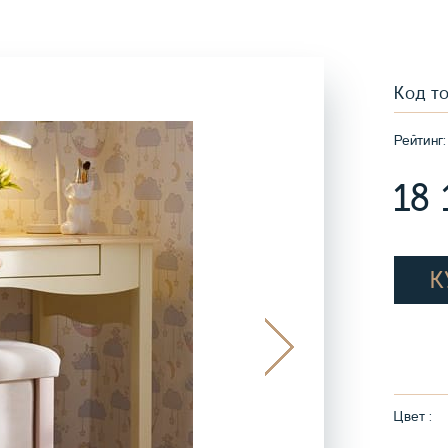
Код т
Рейтинг:
18
К
Цвет :