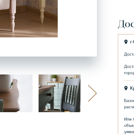
Дос
г
Дост
Дост
горо
К
Базо
расч
Или 
объе
умен