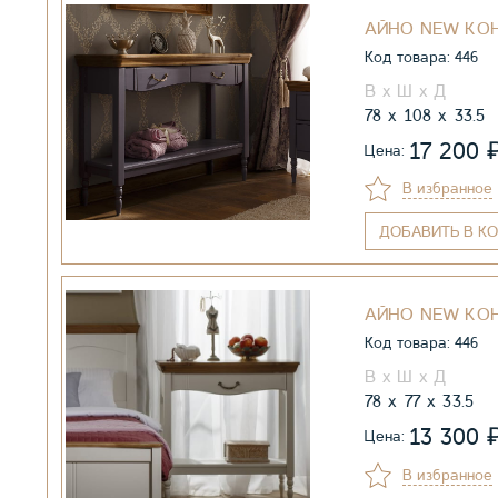
АЙНО NEW КО
Код товара: 446
78
108
33.5
17 200
Цена:
В избранное
ДОБАВИТЬ
В КО
АЙНО NEW КО
Код товара: 446
78
77
33.5
13 300
Цена:
В избранное