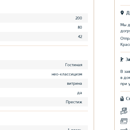
Д
200
Мы д
80
догр
42
Отпр
Крас
З
Гостиная
В за
нео-классицизм
в до
витрина
при 
да
С
Престиж