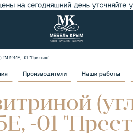
цены на сегодняшний день уточняйте 
 ГМ 5915Е, -01 "Престиж"
ция
Производители
Наши работы
итриной (уг
5Е, -01 "Прес