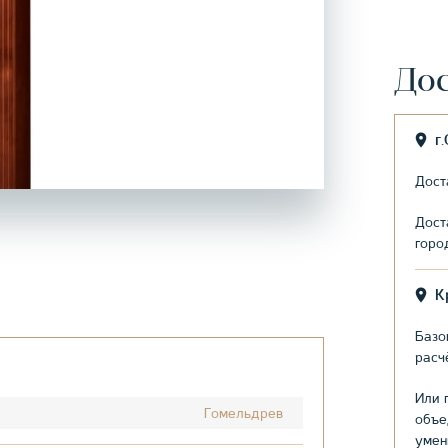
Дос
г
Дост
Дост
горо
К
Базо
расч
Или 
Гомельдрев
объе
умен