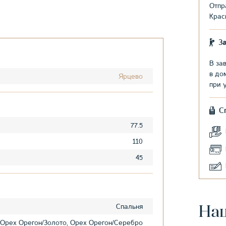
Отпр
Крас
З
В за
в до
Ярцево
при 
С
77.5
110
45
Спальня
На
Орех Орегон/Золото, Орех Орегон/Серебро