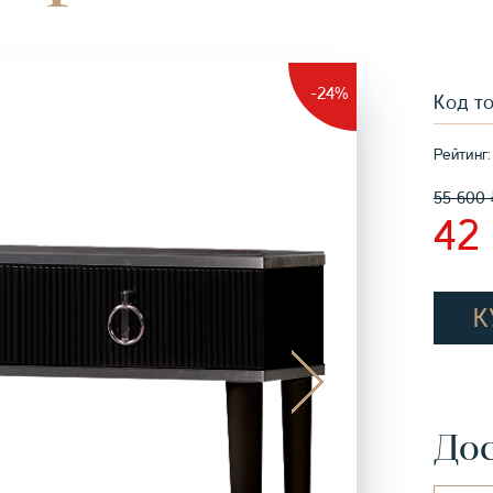
-24%
Код т
Рейтинг:
55 600
42
К
Дос