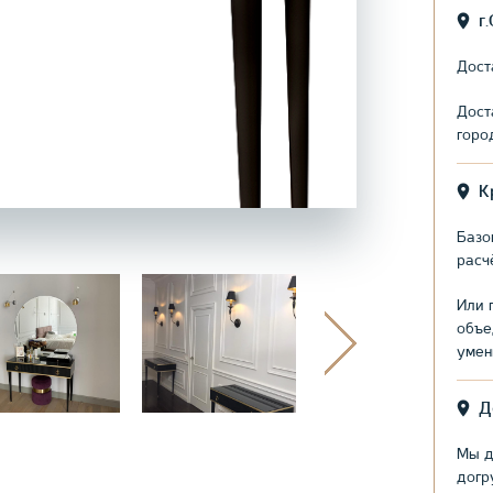
г
Дост
Дост
горо
К
Базо
расч
Или 
объе
умен
Д
Мы д
догр