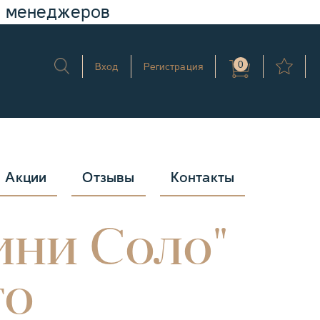
у менеджеров
0
Вход
Регистрация
Акции
Отзывы
Контакты
ини Соло"
то