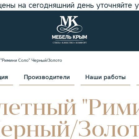
цены на сегодняшний день уточняйте 
 "Римини Соло" Черный/Золото
ция
Производители
Наши работы
летный "Рим
ерный/Золо