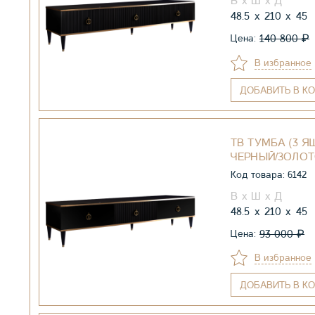
48.5
210
45
₽
140 800
Цена:
В избранное
ДОБАВИТЬ
В КО
ТВ ТУМБА (3 ЯЩ
ЧЕРНЫЙ/ЗОЛО
Код товара: 6142
48.5
210
45
₽
93 000
Цена:
В избранное
ДОБАВИТЬ
В КО