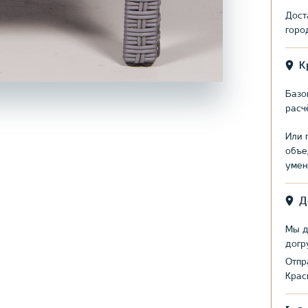
Дост
горо
К
Базо
расч
Или 
объе
умен
Д
Мы д
догр
Отпр
Крас