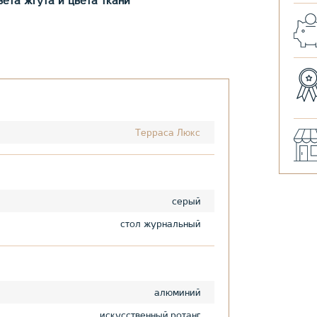
ета жгута и цвета ткани
Терраса Люкс
серый
стол журнальный
алюминий
искусственный ротанг