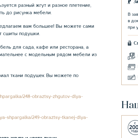
З
зуется разный жгут и разное плетение,
оть до рисунка мебели.
В за
в до
редлагаем вам большее! Вы можете сами
при 
ут сшиты подушки.
С
бель для сада, кафе или ресторана, а
имательнее с модельным рядом мебели из
риал ткани подушек Вы можете по
shpargalka/248-obraztsy-zhgutov-dlya-
На
ya-shpargalka/249-obraztsy-tkanej-dlya-