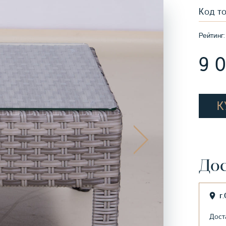
Код т
Рейтинг:
9 
К
Дос
г
Дост