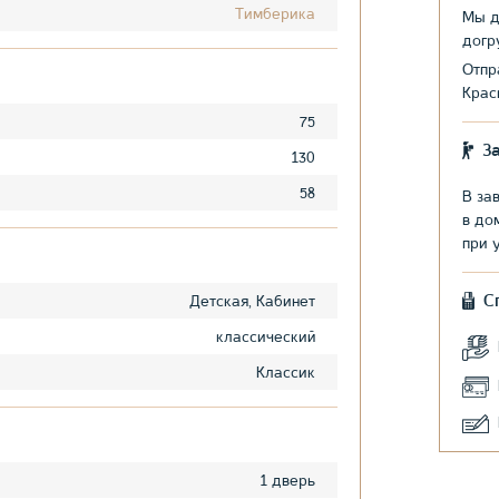
Тимберика
Мы д
догр
Отпр
Крас
75
З
130
58
В за
в до
при 
С
Детская, Кабинет
классический
Классик
1 дверь