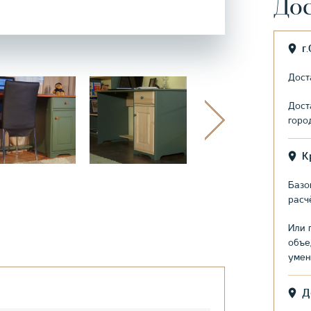
Дос
г
Дост
Дост
горо
К
Базо
расч
Или 
объе
умен
Д