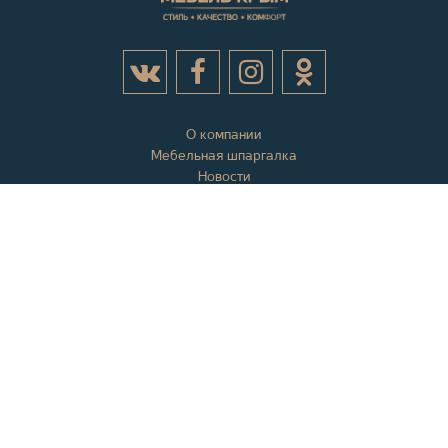
О компании
Мебельная шпаргалка
Новости
Акции
Контактная информация
Отзывы
Вопросы и ответы
Оплата и доставка
Гарантии
Карта сайта
+7 (978) 558-10-10
+7 (978) 508-10-10
info@mebelkrym.ru
WhatsApp:
+7 (978) 558-10-10