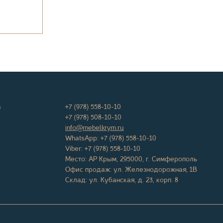
а
+7 (978) 558-10-10
+7 (978) 508-10-10
info@mebelkrym.ru
WhatsApp:
+7 (978) 558-10-10
Viber:
+7 (978) 558-10-10
Место:
АР Крым
,
295000
, г.
Симферополь
Офис продаж:
ул. Железнодорожная, 1В
Склад: ул. Кубанская, д. 23, корп. 8