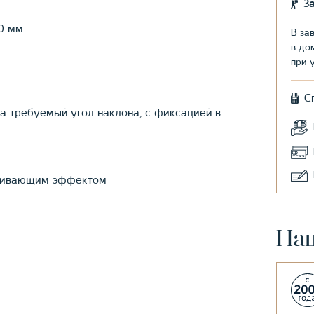
З
0 мм
В за
в до
при 
С
а требуемый угол наклона, с фиксацией в
лкивающим эффектом
На