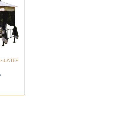
И-ШАТЕР
₽