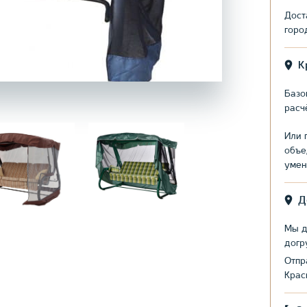
Дост
горо
К
Базо
расч
Или 
объе
умен
Д
Мы д
догр
Отпр
Крас