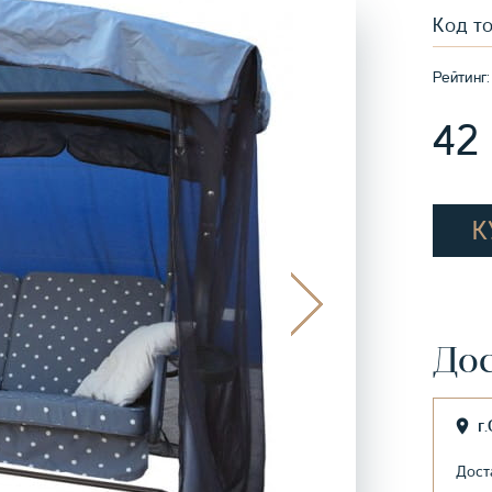
Код т
Рейтинг:
42
К
Дос
г
Дост