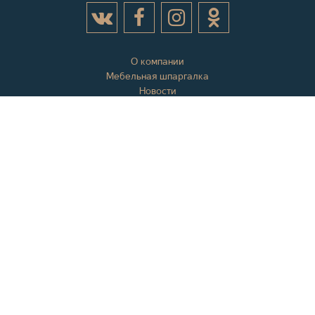
О компании
Мебельная шпаргалка
Новости
Акции
Контактная информация
Отзывы
Вопросы и ответы
Оплата и доставка
Гарантии
Карта сайта
+7 (978) 558-10-10
+7 (978) 508-10-10
info@mebelkrym.ru
WhatsApp:
+7 (978) 558-10-10
Viber:
+7 (978) 558-10-10
Место:
АР Крым
,
295000
, г.
Симферополь