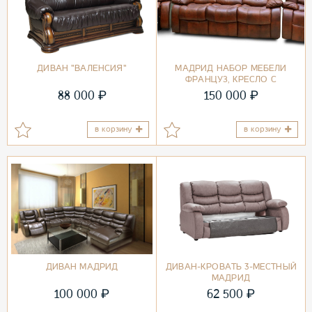
ДИВАН "ВАЛЕНСИЯ"
МАДРИД НАБОР МЕБЕЛИ
ФРАНЦУЗ, КРЕСЛО С
ГЛАЙДЕРОМ
₽
₽
88 000
150 000
в корзину
в корзину
ДИВАН МАДРИД
ДИВАН-КРОВАТЬ 3-МЕСТНЫЙ
МАДРИД
₽
₽
100 000
62 500