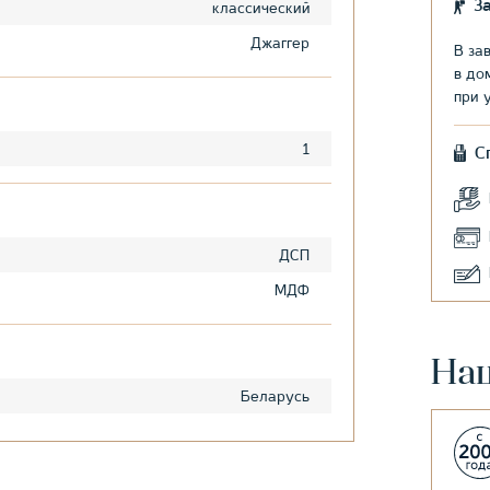
З
классический
Джаггер
В за
в до
при 
1
С
ДСП
МДФ
На
Беларусь