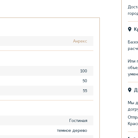
Дост
горо
К
Анрекс
Базо
расч
Или 
объе
100
умен
50
Д
55
Мы д
догр
Отпр
Гостиная
Крас
темное дерево