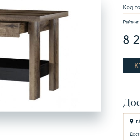
Код т
Рейтинг:
8 
К
Дос
г
Дост