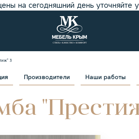
цены на сегодняшний день уточняйте 
тиж" 3
ция
Производители
Наши работы
мба "Престиж