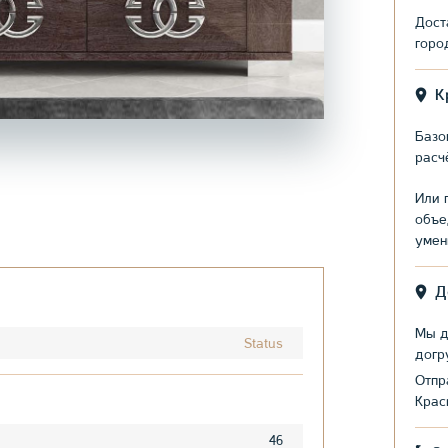
Дост
горо
К
Базо
расч
Или 
объе
умен
Д
Мы д
Status
догр
Отпр
Крас
46