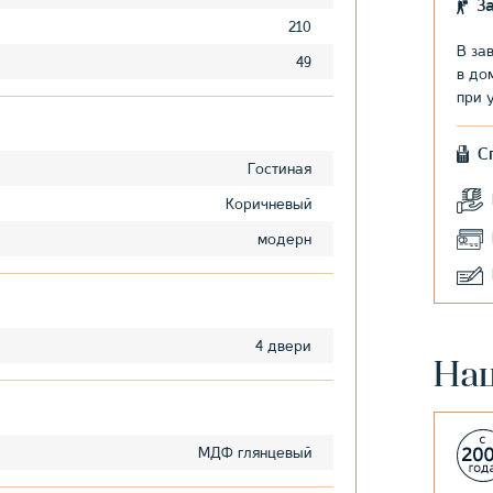
З
210
В за
49
в до
при 
С
Гостиная
Коричневый
модерн
4 двери
На
МДФ глянцевый