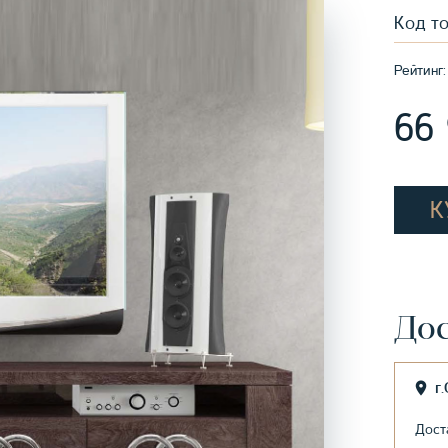
Код т
Рейтинг:
66
К
Дос
г
Дост