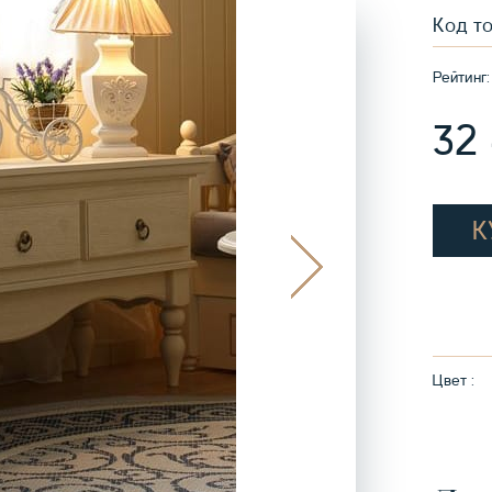
Код т
Рейтинг:
32
К
Цвет :