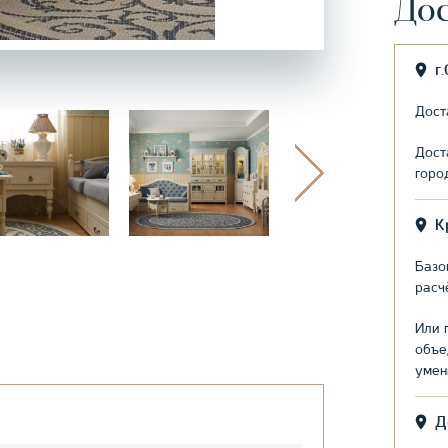
Дос
г
Дост
Дост
горо
К
Базо
расч
Или 
объе
умен
Д