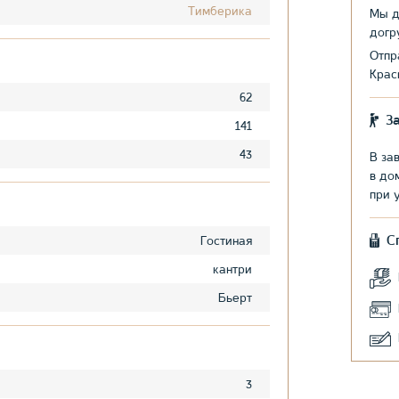
Тимберика
Мы д
догр
Отпр
Крас
62
З
141
43
В за
в до
при 
С
Гостиная
кантри
Бьерт
3