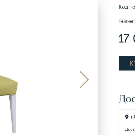
Код т
Рейтинг:
17
К
Дос
г
Дост