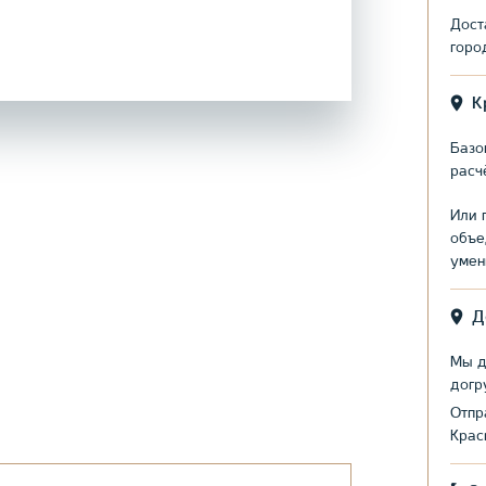
Дост
горо
К
Базо
расч
Или 
объе
умен
Д
Мы д
догр
Отпр
Крас