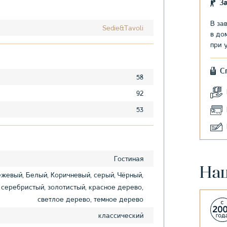
З
В за
Sedie&Tavoli
в до
при 
С
58
92
53
Гостиная
На
жевый, Белый, Коричневый, серый, Чёрный,
серебристый, золотистый, красное дерево,
светлое дерево, темное дерево
классический