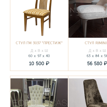
СТУЛ ГМ 3037 "ПРЕСТИЖ"
СТУЛ RIMINI
60
97
40
63
84
5
₽
10 500
56 580