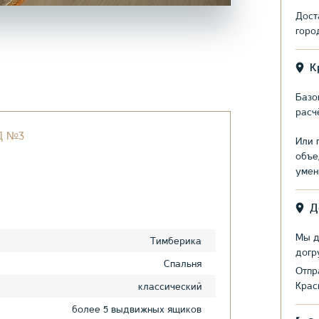
Дост
горо
К
Базо
расч
Д №3
Или 
объе
умен
Д
Мы д
Тимберика
догр
Спальня
Отпр
Крас
классический
более 5 выдвижных ящиков