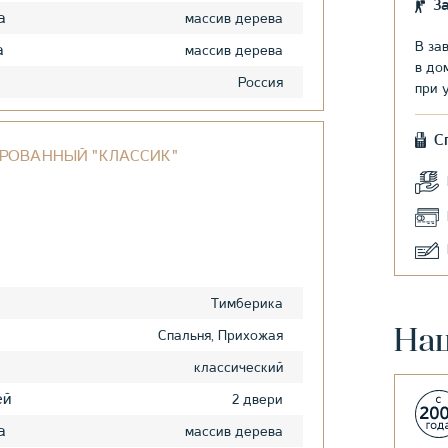
З
а
массив дерева
В за
а
массив дерева
в до
Россия
при 
С
РОВАННЫЙ "КЛАССИК"
Тимберика
На
Спальня, Прихожая
классический
ей
2 двери
а
массив дерева