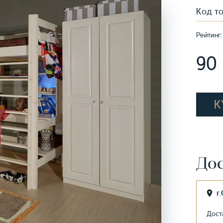
Код т
Рейтинг:
90
К
Дос
г
Дост