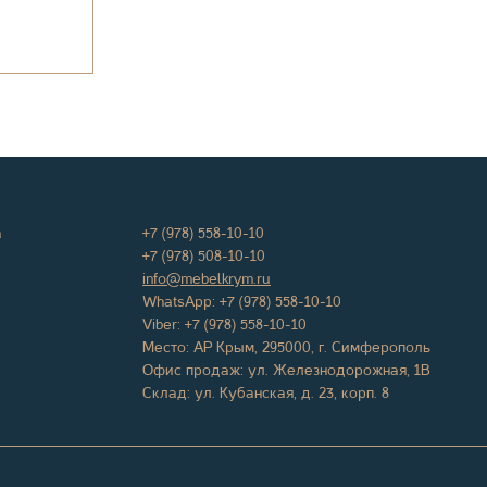
а
+7 (978) 558-10-10
+7 (978) 508-10-10
info@mebelkrym.ru
WhatsApp:
+7 (978) 558-10-10
Viber:
+7 (978) 558-10-10
Место:
АР Крым
,
295000
, г.
Симферополь
Офис продаж:
ул. Железнодорожная, 1В
Склад: ул. Кубанская, д. 23, корп. 8