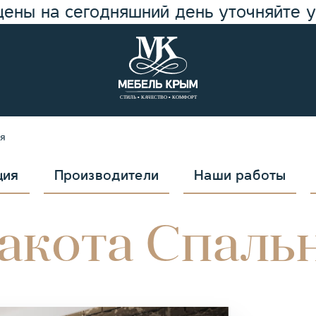
цены на сегодняшний день уточняйте 
я
ция
Производители
Наши работы
акота Спаль