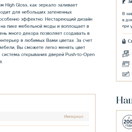
З
 High Gloss, как зеркало заливает
ходит для небольших затененных
В за
 особенно эффектно. Нестареющий дизайн
в до
я на пике мебельной моды и воплощает в
при 
ень много декора позволяет создавать в
интерьер в любимых Вами цветах. За счет
С
 мебели, Вы сможете легко менять цвет
 система открывания дверей Push-to-Open
в.
На
Империал