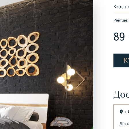
Код т
Рейтинг:
89
К
Дос
г
Дост