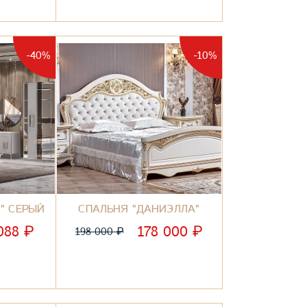
-40%
-10%
" СЕРЫЙ
СПАЛЬНЯ "ДАНИЭЛЛА"
₽
₽
 088
178 000
₽
198 000