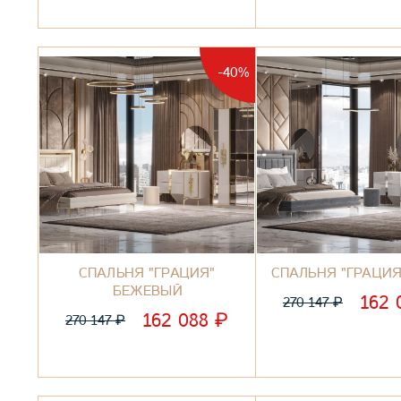
-40%
СПАЛЬНЯ "ГРАЦИЯ"
СПАЛЬНЯ "ГРАЦИЯ
БЕЖЕВЫЙ
162
₽
270 147
₽
162 088
₽
270 147