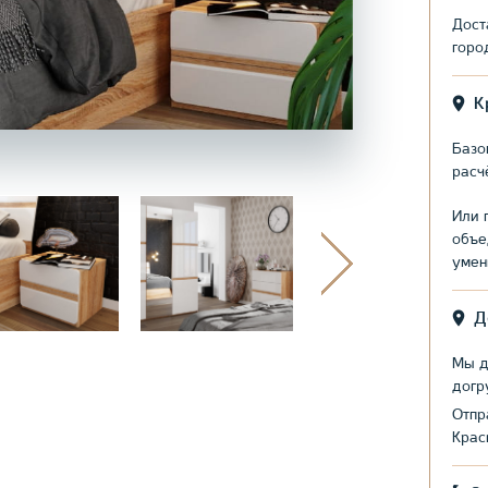
Дост
горо
К
Базо
расч
Или 
объе
умен
Д
Мы д
догр
Отпр
Крас