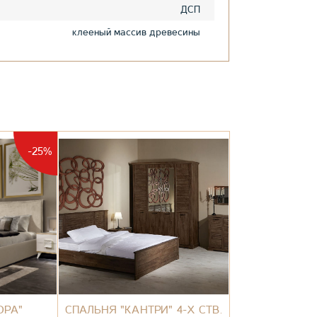
ДСП
клееный массив древесины
-25%
ОРА"
СПАЛЬНЯ "КАНТРИ" 4-Х СТВ.