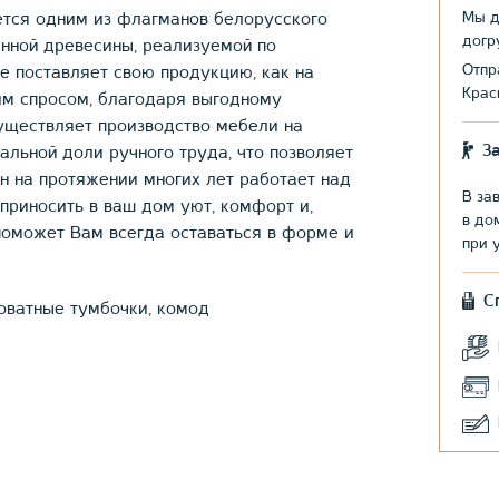
Мы д
тся одним из флагманов белорусского
догр
енной древесины, реализуемой по
Отпр
е поставляет свою продукцию, как на
Крас
шим спросом, благодаря выгодному
уществляет производство мебели на
З
льной доли ручного труда, что позволяет
н на протяжении многих лет работает над
В за
приносить в ваш дом уют, комфорт и,
в до
поможет Вам всегда оставаться в форме и
при 
С
роватные тумбочки, комод