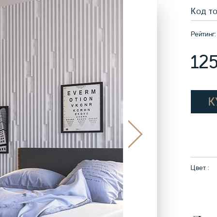
Код т
Рейтинг:
12
К
Цвет :