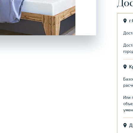
Дос
г
Дост
Дост
горо
К
Базо
расч
Или 
объе
умен
Д