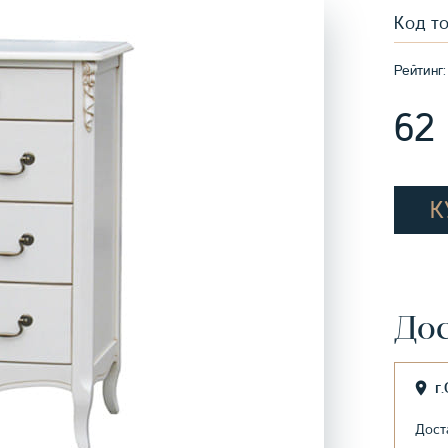
Код т
Рейтинг:
62
К
Дос
г
Дост