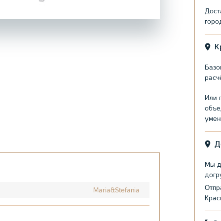
Дост
горо
К
Базо
расч
Или 
объе
умен
Д
Мы д
догр
Отпр
Maria&Stefania
Крас