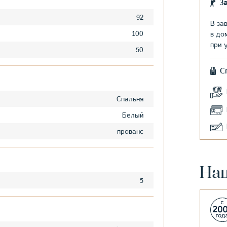
З
92
В за
100
в до
при 
50
С
Спальня
Белый
прованс
На
5