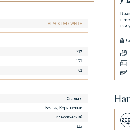
З
В за
в до
BLACK RED WHITE
при 
С
217
160
61
На
Спальня
Белый, Коричневый
классический
Да