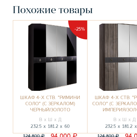
Похожие товары
-25%
ШКАФ 4-Х СТВ. "РИМИНИ
ШКАФ 4-Х СТВ. 
СОЛО" (С ЗЕРКАЛОМ)
СОЛО" (С ЗЕРКАЛ
ЧЕРНЫЙ/ЗОЛОТО
ИМПЕРИЯ/ЗО
232.5
181.2
60
232.5
181.2
₽
94 000
94 
₽
₽
124 800
124 800