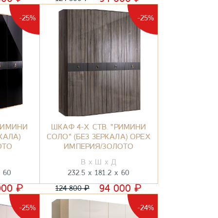
-25%
-25%
"РИМИНИ
ШКАФ 4-Х СТВ. "РИМИНИ
КАЛА)
СОЛО" (БЕЗ ЗЕРКАЛА) ОРЕХ
ОТО
ИМПЕРИЯ/ЗОЛОТО
60
232.5
181.2
60
₽
₽
000
94 000
₽
124 800
-25%
-24%