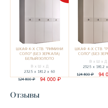
ШКАФ 4-Х СТВ. "РИМИНИ
ШКАФ 4-Х СТВ. 
СОЛО" (БЕЗ ЗЕРКАЛА)
СОЛО" (БЕЗ ЗЕР
БЕЛЫЙ/ЗОЛОТО
232.5
181.2
232.5
181.2
60
94 
₽
124 800
₽
94 000
₽
124 800
Отзывы