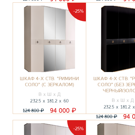
-25%
ШКАФ 4-Х СТВ. "РИМИНИ
ШКАФ 4-Х СТВ. 
СОЛО" (С ЗЕРКАЛОМ)
СОЛО" (БЕЗ ЗЕР
ЧЕРНЫЙ/ЗОЛ
232.5
181.2
60
232.5
181.2
₽
94 000
₽
124 800
94 
₽
124 800
-25%