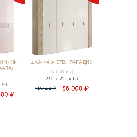
"РИМИНИ
ШКАФ 4-Х СТВ. "ПАРАДИЗ"
КАЛА)
230
215
60
60
₽
86 000
₽
113 600
₽
000