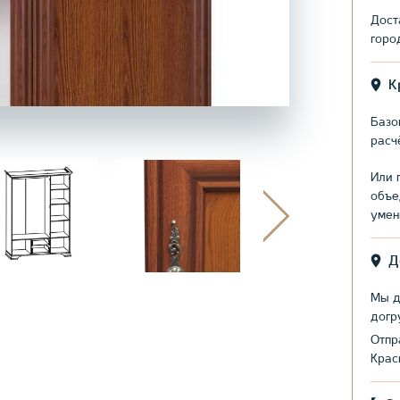
Дост
горо
К
Базо
расч
Или 
объе
умен
Д
Мы д
догр
Отпр
Крас