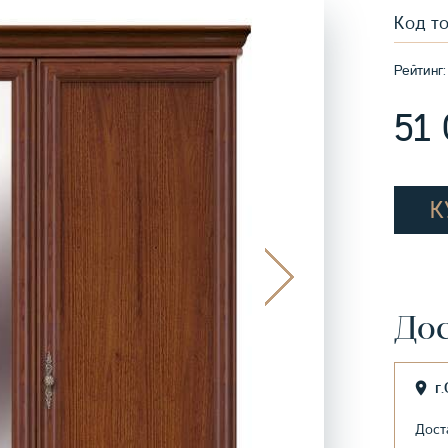
Код т
Рейтинг:
51
К
Дос
г
Дост