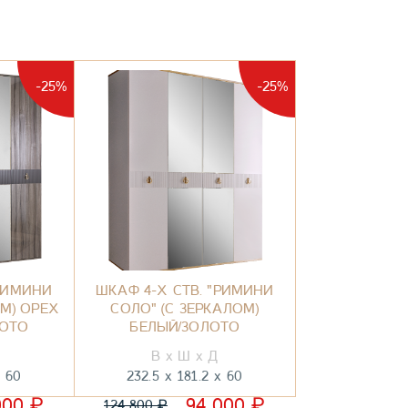
-25%
-25%
"РИМИНИ
ШКАФ 4-Х СТВ. "РИМИНИ
ОМ) ОРЕХ
СОЛО" (С ЗЕРКАЛОМ)
ЛОТО
БЕЛЫЙ/ЗОЛОТО
60
232.5
181.2
60
₽
₽
000
94 000
₽
124 800