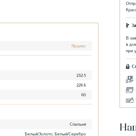
Отпр
Крас
З
В за
в до
Ярцево
при 
С
232.5
226.6
60
Спальня
На
Белый/Золото, Белый/Серебро