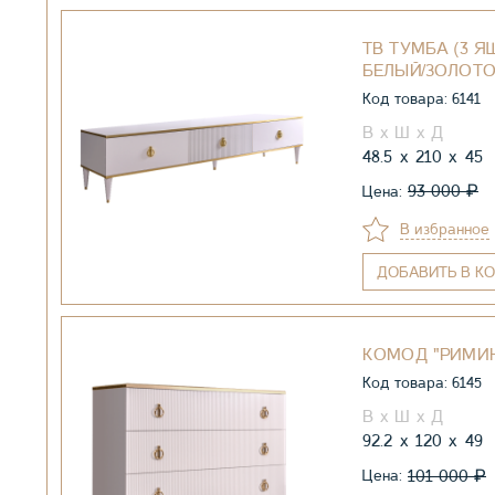
ТВ ТУМБА (3 ЯЩ
БЕЛЫЙ/ЗОЛОТ
Код товара: 6141
48.5
210
45
₽
93 000
Цена:
В избранное
ДОБАВИТЬ
В КО
КОМОД "РИМИН
Код товара: 6145
92.2
120
49
₽
101 000
Цена: