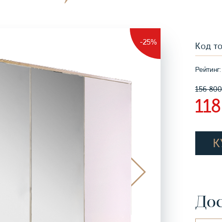
-25%
Код т
Рейтинг:
156 80
11
К
Дос