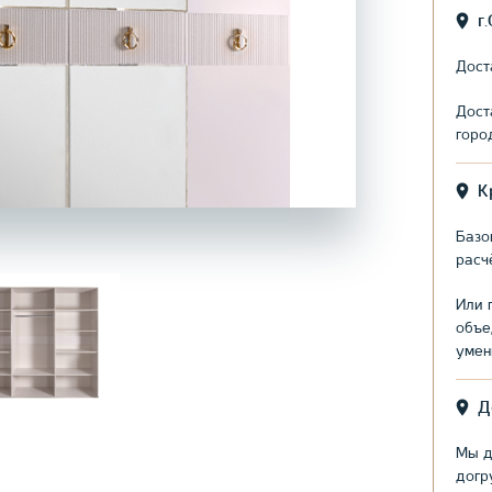
г
Дост
Дост
горо
К
Базо
расч
Или 
объе
умен
Д
Мы д
догр