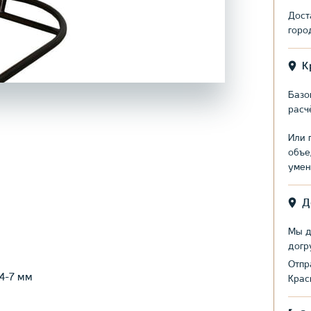
Дост
горо
К
Базо
расч
Или 
объе
умен
Д
Мы д
догр
Отпр
4-7 мм
Крас