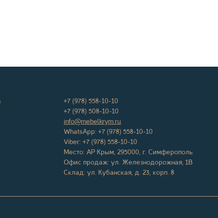
а
+7 (978) 558-10-10
+7 (978) 508-10-10
info@mebelkrym.ru
WhatsApp:
+7 (978) 558-10-10
Viber:
+7 (978) 558-10-10
Место:
АР Крым
,
295000
, г.
Симферополь
Офис продаж:
ул. Железнодорожная, 1В
Склад: ул. Кубанская, д. 23, корп. 8