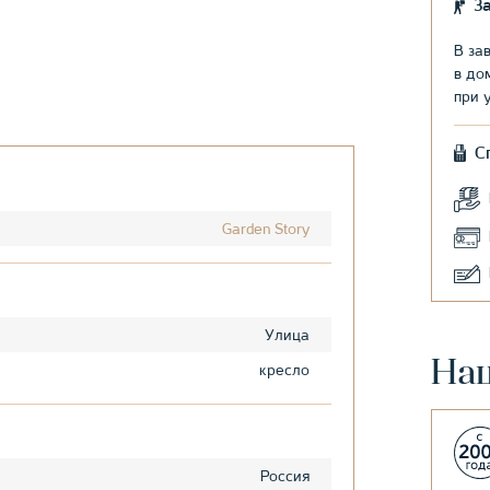
З
В за
в до
при 
С
Garden Story
Улица
На
кресло
Россия