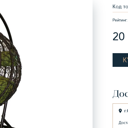
Код т
Рейтинг:
20
К
Дос
г
Дост