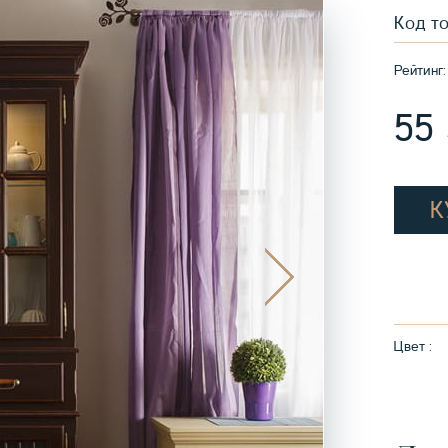
Код т
Рейтинг:
55
К
Цвет :