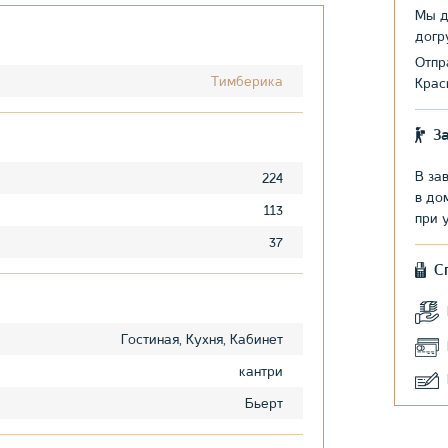
Мы д
догр
Отпр
Тимберика
Крас
З
В за
224
в до
113
при 
37
С
Гостиная, Кухня, Кабинет
кантри
Бьерт