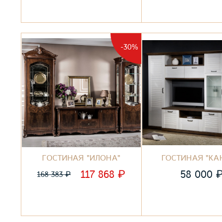
-30%
ГОСТИНАЯ "ИЛОНА"
ГОСТИНАЯ "КА
₽
117 868
58 000
₽
168 383