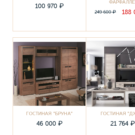
ФАРФАЛЛЕ
₽
100 970
188
₽
249 600
ГОСТИНАЯ "БРУНА"
ГОСТИНАЯ "Д
₽
46 000
21 764