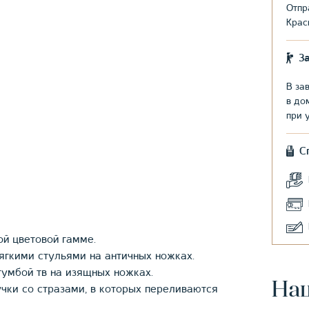
Отпр
Крас
З
В за
в до
при 
С
ой цветовой гамме.
ягкими стульями на античных ножках.
умбой тв на изящных ножках.
На
учки со стразами, в которых переливаются