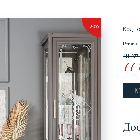
-30%
Код т
Рейтинг:
111 277
77
К
Дос