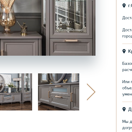
г
Дост
Дост
горо
К
Базо
расч
Или 
объе
умен
Д
Мы д
догр