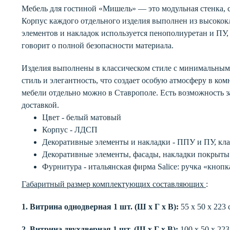
Мебель для гостиной «Мишель» — это модульная стенка, 
Корпус каждого отдельного изделия выполнен из высоко
элементов и накладок используется пенополиуретан и ПУ, 
говорит о полной безопасности материала.
Изделия выполнены в классическом стиле с минимальным 
стиль и элегантность, что создает особую атмосферу в ко
мебели отдельно можно в Ставрополе. Есть возможность з
доставкой.
Цвет - белый матовый
Корпус - ЛДСП
Декоративные элементы и накладки - ППУ и ПУ, кла
Декоративные элементы, фасады, накладки покрыты
Фурнитура - итальянская фирма Salice: ручка «кнопка
Габаритный размер комплектующих составляющих
:
1. Витрина однодверная 1 шт. (Ш х Г х В):
55 х 50 х 223 
2. Витрина двухдверная 1 шт. (Ш х Г х В):
100 х 50 х 22