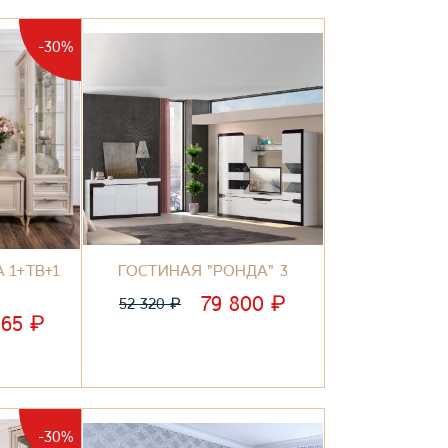
-30%
 1+ТВ+1
ГОСТИНАЯ "РОНДА" 3
₽
79 800
₽
52 320
₽
565
-30%