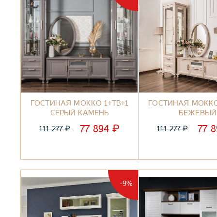
ГОСТИНАЯ МОККО 1+ТВ+1
ГОСТИНАЯ МОККО
СЕРЫЙ КАМЕНЬ
БЕЖЕВЫЙ
₽
77 894
77 
₽
₽
111 277
111 277
-9%