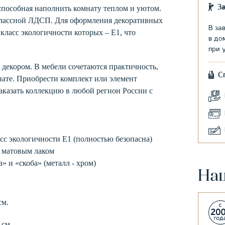
З
способная наполнить комнату теплом и уютом.
классной ЛДСП. Для оформления декоративных
В за
класс экологичности которых – Е1, что
в до
при 
декором. В мебели сочетаются практичность,
С
мнате. Приобрести комплект или элемент
аказать коллекцию в любой регион России с
сс экологичности Е1 (полностью безопасна)
 матовым лаком
» и «скоба» (металл - хром)
На
см.
3 см.