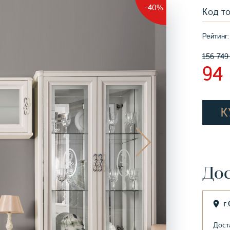
-40%
Код т
Рейтинг:
156 74
94
К
Дос
г
Дост