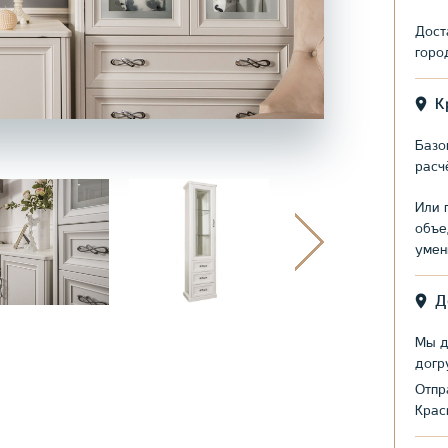
Дост
горо
К
Базо
расч
Или 
объе
умен
Д
Мы д
догр
Отпр
Крас