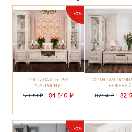
-30%
ГОСТИНАЯ 1+ТВ+1
ГОСТИНАЯ НОННА
"ПАТРИСИЯ"
БЕЖЕВЫЙ
₽
84 640
82 
₽
₽
120 914
117 950
-30%