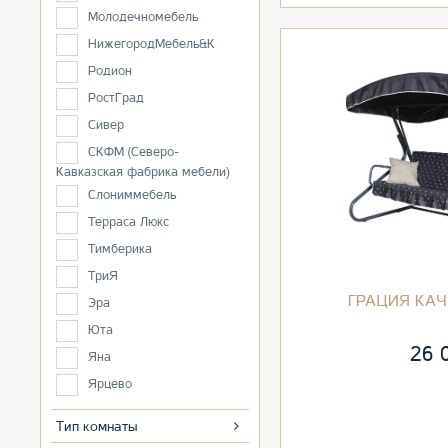
Молодечномебель
НижегородМебель&К
Родион
РостГрад
Сивер
СКФМ (Северо-
Кавказская фабрика мебели)
Слониммебель
Терраса Люкс
Тимберика
ТриЯ
ГРАЦИЯ КА
Эра
Юта
26 
Яна
Ярцево
Тип комнаты