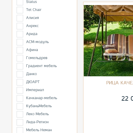
Status
Tet Chair
Алисия
Анрекс
Арида
АСМ-модуль
Афина
Гомельдрев
Градиент мебель
Данко
ДЮАРТ
РИЦА КАЧ
Империал
22 
Качканар-мебель
КубаньМебель
Леко Мебель
Лида-Регион
Мебель Неман