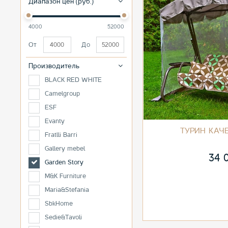
Диапазон цен (руб.)
4000
52000
От
До
Производитель
BLACK RED WHITE
Camelgroup
ESF
Evanty
ТУРИН КАЧ
Fratlli Barri
Gallery mebel
34 
Garden Story
M&K Furniture
Maria&Stefania
SbkHome
Sedie&Tavoli