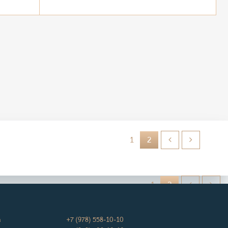
1
2
1
2
а
+7 (978) 558-10-10