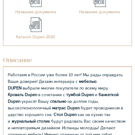
Название документа
Название документа
Каталог Dupen 2020
Описание
Работаем в России уже более 10 лет! Мы рады оправдать
Ваше доверие! Дизайн интерьера с
мебелью
DUPEN
выбрали многие покупатели по всему миру.
Кровать Dupen
в сочетании с
тумбой Dupen
и
банкеткой
Dupen
украсят Вашу
спальню
на долгие годы,
высокотехнологичный
матрас Dupen
будет проводником в
царство хорошего сна.
Стол Dupen
как на кухню так
и
журнальный столик
будут радовать Вас своим качеством
и неповторимым дизайном. Испанцы молодцы! Делают
отличную мебель! Именно отличную от той чем забит